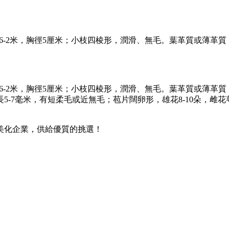
灌木或小喬木，高0.6-2米，胸徑5厘米；小枝四棱形，潤滑、無毛。葉
灌木或小喬木，高0.6-2米，胸徑5厘米；小枝四棱形，潤滑、無毛。葉
-7毫米，有短柔毛或近無毛；苞片闊卵形，雄花8-10朵，雌花
美化企業，供給優質的挑選！