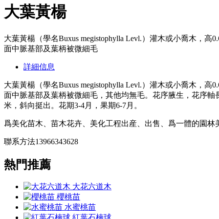
大葉黃楊
大葉黃楊（學名Buxus megistophylla Levl.）
面中脈基部及葉柄被微細毛
詳細信息
大葉黃楊（學名Buxus megistophylla Levl.）
面中脈基部及葉柄被微細毛，其他均無毛。花序腋生，花序軸長5
米，斜向挺出。花期3-4月，果期6-7月。
爲美化苗木、苗木花卉、美化工程出産、出售、爲一體的園林
聯系方法13966343628
熱門推薦
大花六道木
櫻桃苗
水蜜桃苗
紅葉石楠球