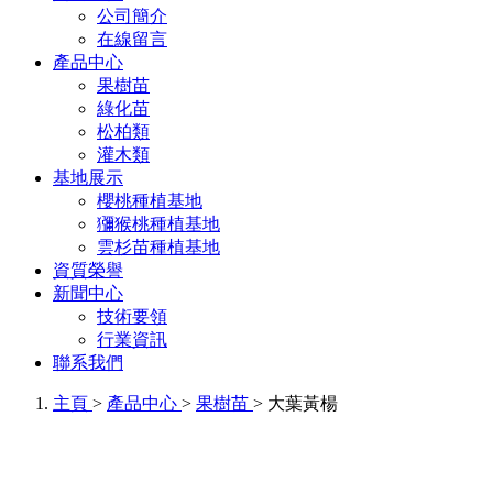
公司簡介
在線留言
產品中心
果樹苗
綠化苗
松柏類
灌木類
基地展示
櫻桃種植基地
獼猴桃種植基地
雲杉苗種植基地
資質榮譽
新聞中心
技術要領
行業資訊
聯系我們
主頁
>
產品中心
>
果樹苗
> 大葉黃楊