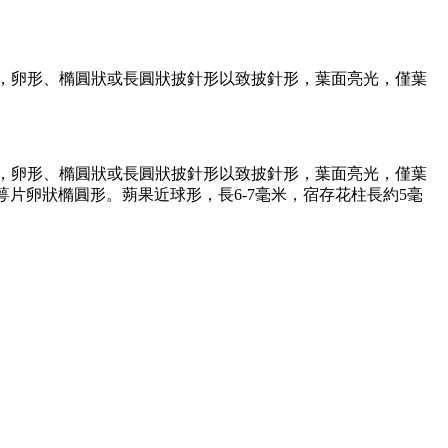
革質或薄革質，卵形、橢圓狀或長圓狀披針形以致披針形，葉面亮光，僅葉
革質或薄革質，卵形、橢圓狀或長圓狀披針形以致披針形，葉面亮光，僅葉
萼片卵狀橢圓形。蒴果近球形，長6-7毫米，宿存花柱長約5毫