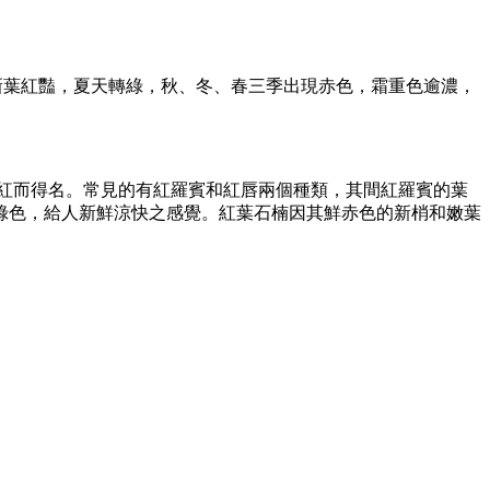
形，春季新葉紅豔，夏天轉綠，秋、冬、春三季出現赤色，霜重色逾濃，
紅而得名。常見的有紅羅賓和紅唇兩個種類，其間紅羅賓的葉
綠色，給人新鮮涼快之感覺。紅葉石楠因其鮮赤色的新梢和嫩葉