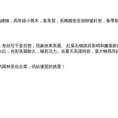
薔薇科石楠屬雜交種的總稱，爲常綠小喬木，葉革質，長橢圓形至倒卵披針
，形狀可千姿百態，現象效果美麗。 紅葉石楠因其新梢和嫩葉鮮
火紅，色彩美麗耐久，極具活力。在夏天高溫時節，葉片轉爲亮
的園林美化企業，供給優質的挑選！