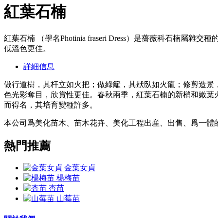
紅葉石楠
紅葉石楠 （學名Photinia fraseri Dress）是
低溫色更佳。
詳細信息
做行道樹，其杆立如火把；做綠籬，其狀臥如火龍；修剪造景
色光彩奪目，欣賞性更佳。春秋兩季，紅葉石楠的新梢和嫩葉
而得名，其培育變種許多。
本公司爲美化苗木、苗木花卉、美化工程出産、出售、爲一體
熱門推薦
金葉女貞
楊梅苗
杏苗
山莓苗