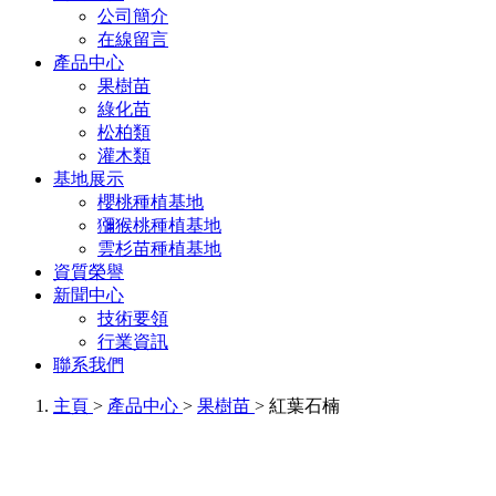
公司簡介
在線留言
產品中心
果樹苗
綠化苗
松柏類
灌木類
基地展示
櫻桃種植基地
獼猴桃種植基地
雲杉苗種植基地
資質榮譽
新聞中心
技術要領
行業資訊
聯系我們
主頁
>
產品中心
>
果樹苗
> 紅葉石楠