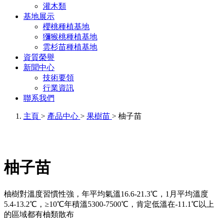
灌木類
基地展示
櫻桃種植基地
獼猴桃種植基地
雲杉苗種植基地
資質榮譽
新聞中心
技術要領
行業資訊
聯系我們
主頁
>
產品中心
>
果樹苗
> 柚子苗
柚子苗
柚樹對溫度習慣性強，年平均氣溫16.6-21.3℃，1月平均溫度
5.4-13.2℃，≥10℃年積溫5300-7500℃，肯定低溫在-11.1℃以上
的區域都有柚類散布