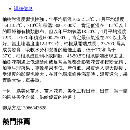
詳細信息
柚樹對溫度習慣性強，年平均氣溫16.6-21.3℃，1月平均溫度
5.4-13.2℃，≥10℃年積溫5300-7500℃，肯定低溫在-11.1℃以上
的區域都有柚類散布。但以年平均氣溫18-20℃，1月平均溫度
7-9℃，≥10℃年積溫6000-7500℃，肯定最低氣溫在-5℃以上爲
好。當土壤溫度達12-13℃時，柚根系開端成長，23-30℃爲其
成長發育、吸收水分和營養的最佳土溫，低于7℃和高于
37℃，柚根系成長弱小或間斷。45-50.5℃根系開端出現去世。
柚樹花期遇上低溫陰雨或反常高溫都會影響花質和授粉受精，
加重生理落果，導致坐果率低、産值低。果實進入膨大期後，
受溫度的影響也較大，在其他環境條件滿意時，溫度適合，果
實膨大快，單果重。
一同，爲美化苗木、苗木花卉、美化工程出産、出售、爲一體
的園林美化企業，供給優質的挑選！
聯系方法13966343628
熱門推薦