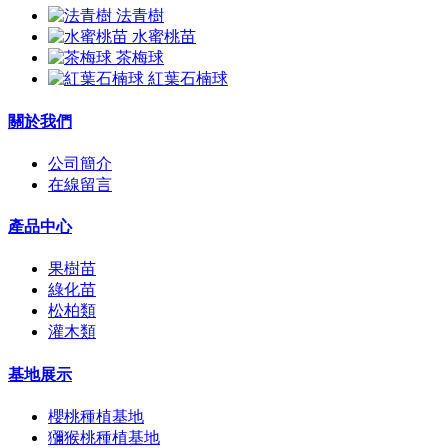
法青樹
水蜜桃苗
茶梅球
紅葉石楠球
關於我們
公司簡介
在線留言
產品中心
果樹苗
綠化苗
松柏類
灌木類
基地展示
櫻桃種植基地
獼猴桃種植基地